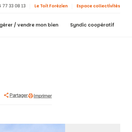
 77 33 08 13
Le Toit Forézien
Espace collectivités
 gérer / vendre mon bien
Syndic coopératif
Partager
Imprimer