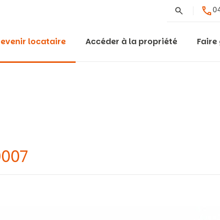
Rechercher
04
evenir locataire
Accéder à la propriété
Faire
0007