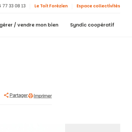
 77 33 08 13
Le Toit Forézien
Espace collectivités
 gérer / vendre mon bien
Syndic coopératif
Partager
Imprimer