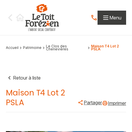
Aller au contenu
Menu
Contactez-nous par
Le Clos des
Maison T4 Lot 2
Accueil
Patrimoine
Chenevières
PSLA
Retour à liste
Maison T4 Lot 2
PSLA
Partager
Imprimer