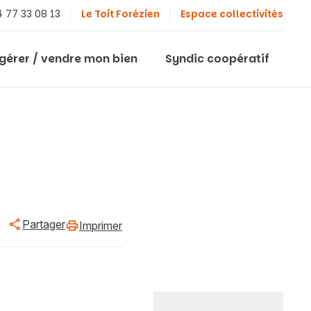
 77 33 08 13
Le Toit Forézien
Espace collectivités
 gérer / vendre mon bien
Syndic coopératif
Partager
Imprimer