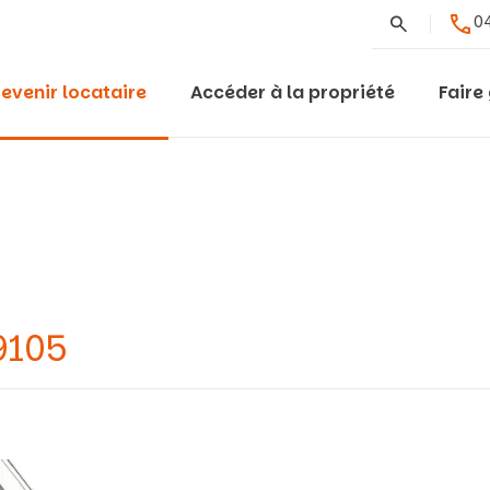
Rechercher
04
evenir locataire
Accéder à la propriété
Faire
9105