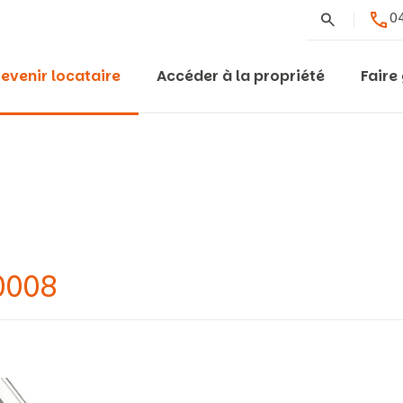
Rechercher
04
evenir locataire
Accéder à la propriété
Faire
0008