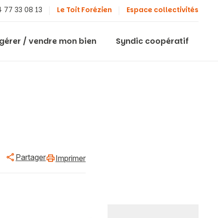
 77 33 08 13
Le Toit Forézien
Espace collectivités
 gérer / vendre mon bien
Syndic coopératif
Partager
Imprimer