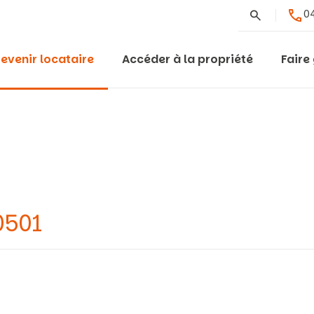
Rechercher
04
evenir locataire
Accéder à la propriété
Faire
0501