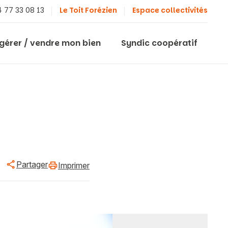
 77 33 08 13
Le Toit Forézien
Espace collectivités
 gérer / vendre mon bien
Syndic coopératif
Partager
Imprimer