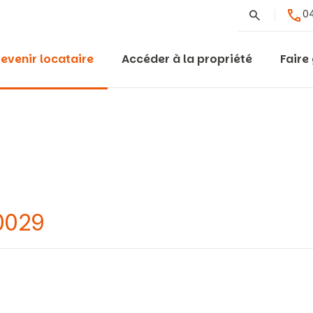
Rechercher
04
evenir locataire
Accéder à la propriété
Faire
0029