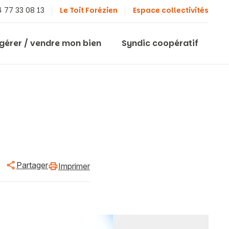
 77 33 08 13
Le Toit Forézien
Espace collectivités
 gérer / vendre mon bien
Syndic coopératif
Partager
Imprimer