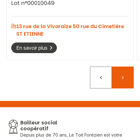
Lot n°00010049
Vous recherchez&nbsp;:
13 rue de la Vivaraize 50 rue du Cimetière
ST ETIENNE
Rechercher
En savoir plus
Précédent
Suivant
Bailleur social
coopératif
Depuis plus de 70 ans, Le Toit Forézien est votre