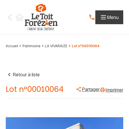
Aller au contenu
Menu
Contactez-nous par
Accueil
Patrimoine
LA VIVARAIZE
Lot n°00010064
Retour à liste
Lot n°00010064
Partager
Imprimer