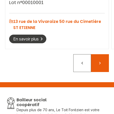
Lot n°00010001
Vous recherchez&nbsp;:
13 rue de la Vivaraize 50 rue du Cimetière
ST ETIENNE
Rechercher
En savoir plus
Précédent
Suivant
Bailleur social
coopératif
Depuis plus de 70 ans, Le Toit Forézien est votre