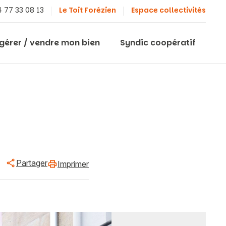
 77 33 08 13
Le Toit Forézien
Espace collectivités
 gérer / vendre mon bien
Syndic coopératif
Partager
Imprimer