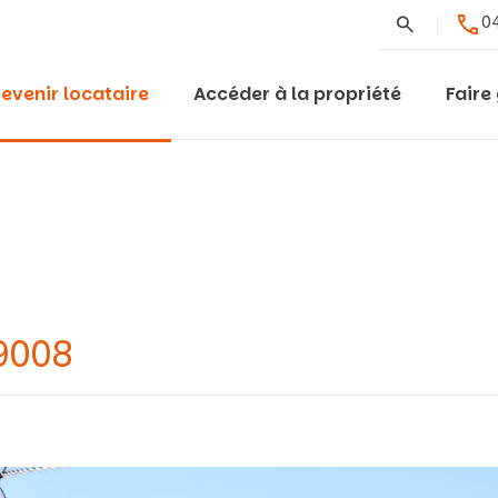
Rechercher
04
evenir locataire
Accéder à la propriété
Faire
9008