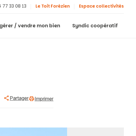
 77 33 08 13
Le Toit Forézien
Espace collectivités
 gérer / vendre mon bien
Syndic coopératif
Partager
Imprimer