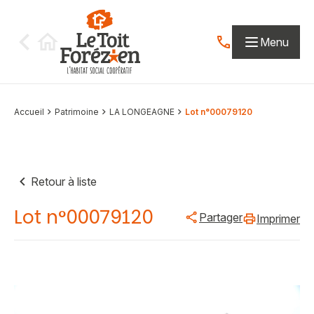
Aller au contenu
Menu
Contactez-nous par
Accueil
Patrimoine
LA LONGEAGNE
Lot n°00079120
Retour à liste
Lot n°00079120
Partager
Imprimer