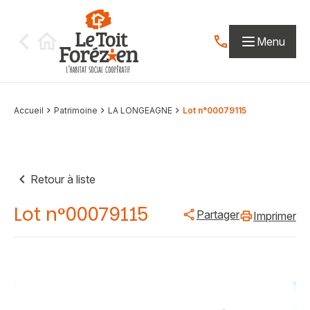
Aller au contenu
Menu
Contactez-nous par
Accueil
Patrimoine
LA LONGEAGNE
Lot n°00079115
Retour à liste
Lot n°00079115
Partager
Imprimer