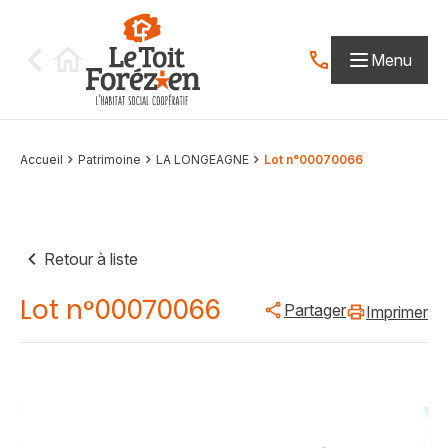
Aller au contenu
Menu
Contactez-nous par
Accueil
Patrimoine
LA LONGEAGNE
Lot n°00070066
Retour à liste
Lot n°00070066
Partager
Imprimer