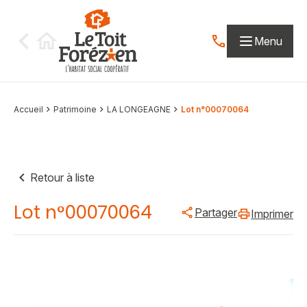
Aller au contenu
Menu
Contactez-nous par
Accueil
Patrimoine
LA LONGEAGNE
Lot n°00070064
Retour à liste
Lot n°00070064
Partager
Imprimer