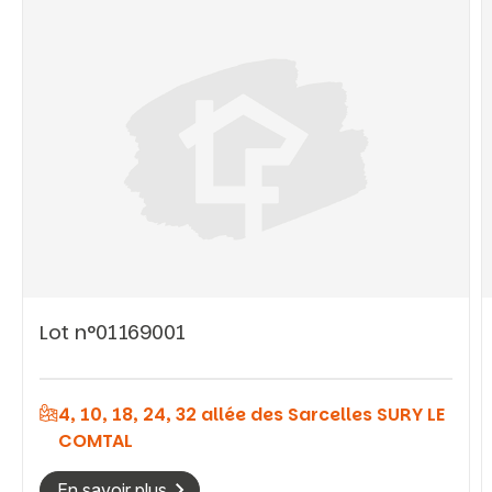
Lot n°01169001
4, 10, 18, 24, 32 allée des Sarcelles SURY LE
COMTAL
Vous recherchez&nbsp;:
En savoir plus