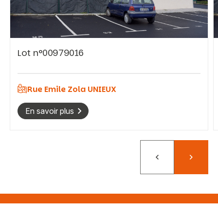
Lot n°00979016
Vous recherchez&nbsp;:
Rechercher
Rue Emile Zola UNIEUX
En savoir plus
Précédent
Suivant