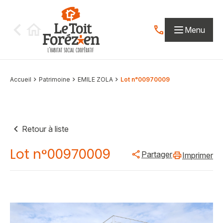
Aller au contenu
Menu
Contactez-nous par
Accueil
Patrimoine
EMILE ZOLA
Lot n°00970009
Retour à liste
Lot n°00970009
Partager
Imprimer